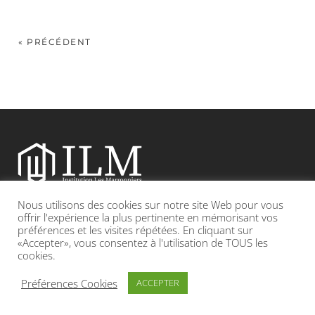
« PRÉCÉDENT
Nous utilisons des cookies sur notre site Web pour vous
Etablissement catholique sous contrat d’association avec l’Etat
offrir l'expérience la plus pertinente en mémorisant vos
préférences et les visites répétées. En cliquant sur
«Accepter», vous consentez à l'utilisation de TOUS les
Adresse : 19, Grande rue 69420 CONDRIEU
cookies.
INFOS LÉGALES
POLITIQUE DE CONFIDENTIALITÉ
Préférences Cookies
ACCEPTER