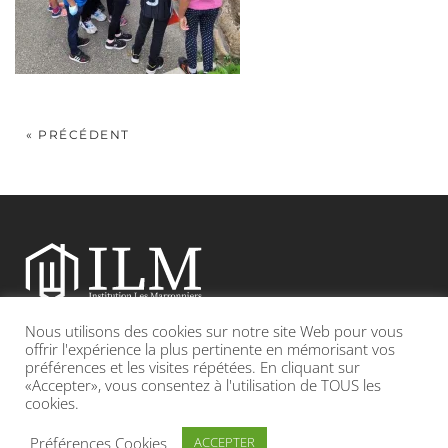
« PRÉCÉDENT
Nous utilisons des cookies sur notre site Web pour vous
Etablissement catholique sous contrat d’association avec l’Etat
offrir l'expérience la plus pertinente en mémorisant vos
préférences et les visites répétées. En cliquant sur
«Accepter», vous consentez à l'utilisation de TOUS les
Adresse : 19, Grande rue 69420 CONDRIEU
cookies.
INFOS LÉGALES
POLITIQUE DE CONFIDENTIALITÉ
Préférences Cookies
ACCEPTER