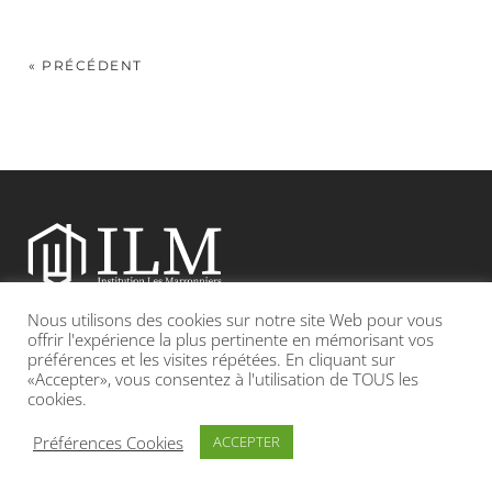
« PRÉCÉDENT
Nous utilisons des cookies sur notre site Web pour vous
Etablissement catholique sous contrat d’association avec l’Etat
offrir l'expérience la plus pertinente en mémorisant vos
préférences et les visites répétées. En cliquant sur
«Accepter», vous consentez à l'utilisation de TOUS les
Adresse : 19, Grande rue 69420 CONDRIEU
cookies.
INFOS LÉGALES
POLITIQUE DE CONFIDENTIALITÉ
Préférences Cookies
ACCEPTER