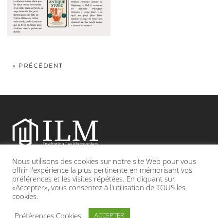
« PRÉCÉDENT
Nous utilisons des cookies sur notre site Web pour vous
Etablissement catholique sous contrat d’association avec l’Etat
offrir l'expérience la plus pertinente en mémorisant vos
préférences et les visites répétées. En cliquant sur
«Accepter», vous consentez à l'utilisation de TOUS les
Adresse : 19, Grande rue 69420 CONDRIEU
cookies.
INFOS LÉGALES
POLITIQUE DE CONFIDENTIALITÉ
Préférences Cookies
ACCEPTER