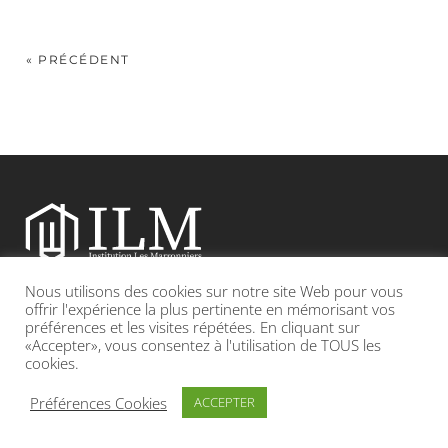
« PRÉCÉDENT
Nous utilisons des cookies sur notre site Web pour vous
Etablissement catholique sous contrat d’association avec l’Etat
offrir l'expérience la plus pertinente en mémorisant vos
préférences et les visites répétées. En cliquant sur
«Accepter», vous consentez à l'utilisation de TOUS les
Adresse : 19, Grande rue 69420 CONDRIEU
cookies.
INFOS LÉGALES
POLITIQUE DE CONFIDENTIALITÉ
Préférences Cookies
ACCEPTER