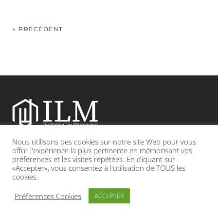
« PRÉCÉDENT
Nous utilisons des cookies sur notre site Web pour vous
Etablissement catholique sous contrat d’association avec l’Etat
offrir l'expérience la plus pertinente en mémorisant vos
préférences et les visites répétées. En cliquant sur
«Accepter», vous consentez à l'utilisation de TOUS les
Adresse : 19, Grande rue 69420 CONDRIEU
cookies.
INFOS LÉGALES
POLITIQUE DE CONFIDENTIALITÉ
Préférences Cookies
ACCEPTER