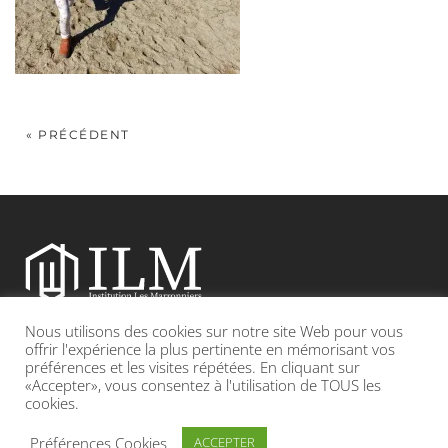
« PRÉCÉDENT
Nous utilisons des cookies sur notre site Web pour vous
Etablissement catholique sous contrat d’association avec l’Etat
offrir l'expérience la plus pertinente en mémorisant vos
préférences et les visites répétées. En cliquant sur
«Accepter», vous consentez à l'utilisation de TOUS les
Adresse : 19, Grande rue 69420 CONDRIEU
cookies.
INFOS LÉGALES
POLITIQUE DE CONFIDENTIALITÉ
Préférences Cookies
ACCEPTER