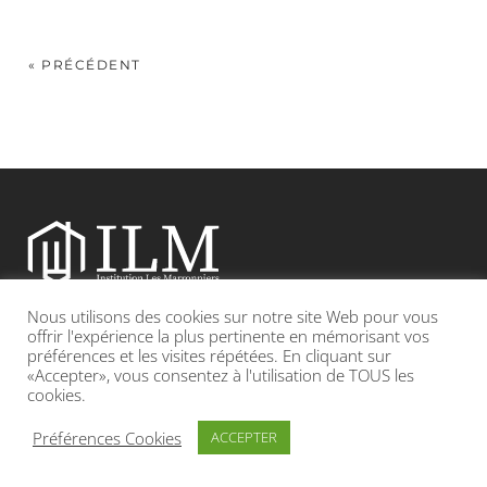
« PRÉCÉDENT
Nous utilisons des cookies sur notre site Web pour vous
Etablissement catholique sous contrat d’association avec l’Etat
offrir l'expérience la plus pertinente en mémorisant vos
préférences et les visites répétées. En cliquant sur
«Accepter», vous consentez à l'utilisation de TOUS les
Adresse : 19, Grande rue 69420 CONDRIEU
cookies.
INFOS LÉGALES
POLITIQUE DE CONFIDENTIALITÉ
Préférences Cookies
ACCEPTER