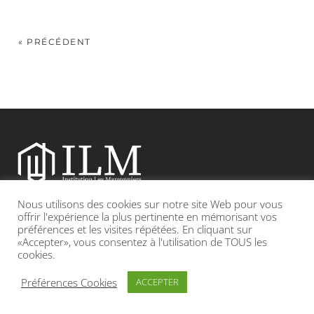
« PRÉCÉDENT
Nous utilisons des cookies sur notre site Web pour vous
Etablissement catholique sous contrat d’association avec l’Etat
offrir l'expérience la plus pertinente en mémorisant vos
préférences et les visites répétées. En cliquant sur
«Accepter», vous consentez à l'utilisation de TOUS les
Adresse : 19, Grande rue 69420 CONDRIEU
cookies.
INFOS LÉGALES
POLITIQUE DE CONFIDENTIALITÉ
Préférences Cookies
ACCEPTER