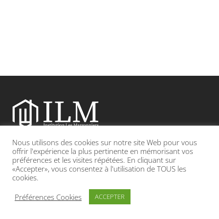
Nous utilisons des cookies sur notre site Web pour vous
Etablissement catholique sous contrat d’association avec l’Etat
offrir l'expérience la plus pertinente en mémorisant vos
préférences et les visites répétées. En cliquant sur
«Accepter», vous consentez à l'utilisation de TOUS les
Adresse : 19, Grande rue 69420 CONDRIEU
cookies.
INFOS LÉGALES
POLITIQUE DE CONFIDENTIALITÉ
Préférences Cookies
ACCEPTER