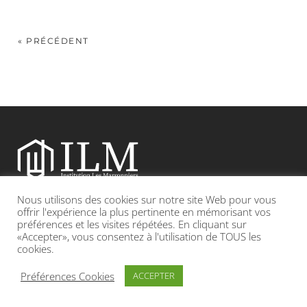
« PRÉCÉDENT
Nous utilisons des cookies sur notre site Web pour vous
Etablissement catholique sous contrat d’association avec l’Etat
offrir l'expérience la plus pertinente en mémorisant vos
préférences et les visites répétées. En cliquant sur
«Accepter», vous consentez à l'utilisation de TOUS les
Adresse : 19, Grande rue 69420 CONDRIEU
cookies.
INFOS LÉGALES
POLITIQUE DE CONFIDENTIALITÉ
Préférences Cookies
ACCEPTER