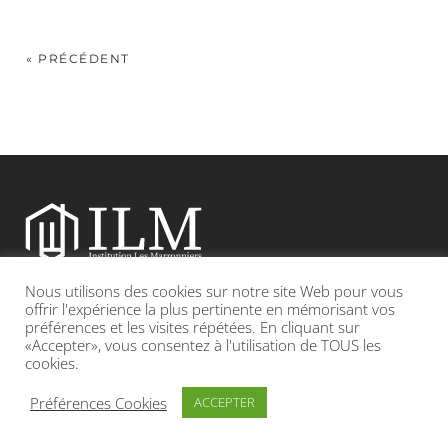
« PRÉCÉDENT
Nous utilisons des cookies sur notre site Web pour vous
Etablissement catholique sous contrat d’association avec l’Etat
offrir l'expérience la plus pertinente en mémorisant vos
préférences et les visites répétées. En cliquant sur
«Accepter», vous consentez à l'utilisation de TOUS les
Adresse : 19, Grande rue 69420 CONDRIEU
cookies.
INFOS LÉGALES
POLITIQUE DE CONFIDENTIALITÉ
Préférences Cookies
ACCEPTER