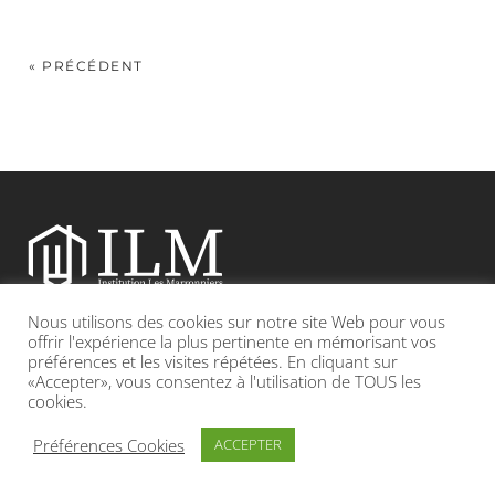
« PRÉCÉDENT
Nous utilisons des cookies sur notre site Web pour vous
Etablissement catholique sous contrat d’association avec l’Etat
offrir l'expérience la plus pertinente en mémorisant vos
préférences et les visites répétées. En cliquant sur
«Accepter», vous consentez à l'utilisation de TOUS les
Adresse : 19, Grande rue 69420 CONDRIEU
cookies.
INFOS LÉGALES
POLITIQUE DE CONFIDENTIALITÉ
Préférences Cookies
ACCEPTER