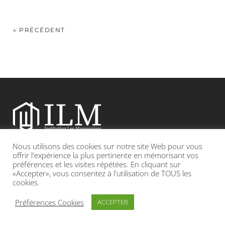
« PRÉCÉDENT
Nous utilisons des cookies sur notre site Web pour vous
Etablissement catholique sous contrat d’association avec l’Etat
offrir l'expérience la plus pertinente en mémorisant vos
préférences et les visites répétées. En cliquant sur
«Accepter», vous consentez à l'utilisation de TOUS les
Adresse : 19, Grande rue 69420 CONDRIEU
cookies.
INFOS LÉGALES
POLITIQUE DE CONFIDENTIALITÉ
Préférences Cookies
ACCEPTER