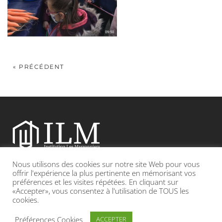
« PRÉCÉDENT
Nous utilisons des cookies sur notre site Web pour vous
Etablissement catholique sous contrat d’association avec l’Etat
offrir l'expérience la plus pertinente en mémorisant vos
préférences et les visites répétées. En cliquant sur
«Accepter», vous consentez à l'utilisation de TOUS les
Adresse : 19, Grande rue 69420 CONDRIEU
cookies.
INFOS LÉGALES
POLITIQUE DE CONFIDENTIALITÉ
Préférences Cookies
ACCEPTER