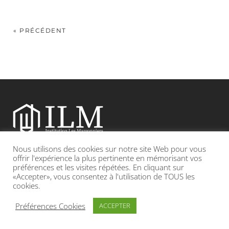
« PRÉCÉDENT
Nous utilisons des cookies sur notre site Web pour vous
Etablissement catholique sous contrat d’association avec l’Etat
offrir l'expérience la plus pertinente en mémorisant vos
préférences et les visites répétées. En cliquant sur
«Accepter», vous consentez à l'utilisation de TOUS les
Adresse : 19, Grande rue 69420 CONDRIEU
cookies.
INFOS LÉGALES
POLITIQUE DE CONFIDENTIALITÉ
Préférences Cookies
ACCEPTER