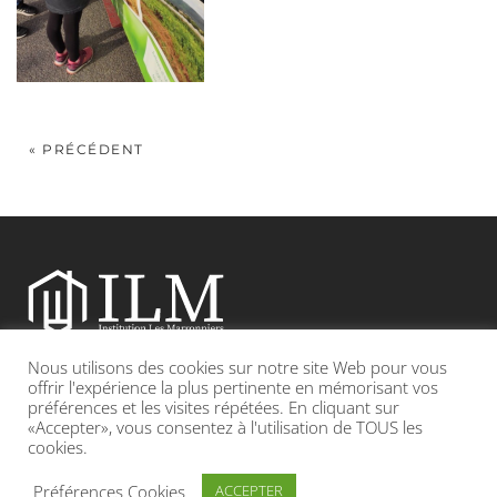
« PRÉCÉDENT
Nous utilisons des cookies sur notre site Web pour vous
Etablissement catholique sous contrat d’association avec l’Etat
offrir l'expérience la plus pertinente en mémorisant vos
préférences et les visites répétées. En cliquant sur
«Accepter», vous consentez à l'utilisation de TOUS les
Adresse : 19, Grande rue 69420 CONDRIEU
cookies.
INFOS LÉGALES
POLITIQUE DE CONFIDENTIALITÉ
Préférences Cookies
ACCEPTER