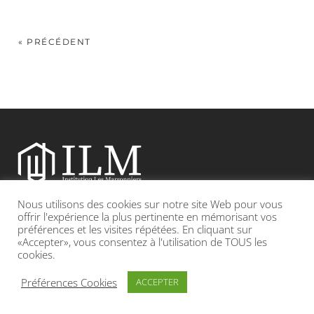
« PRÉCÉDENT
Nous utilisons des cookies sur notre site Web pour vous
Etablissement catholique sous contrat d’association avec l’Etat
offrir l'expérience la plus pertinente en mémorisant vos
préférences et les visites répétées. En cliquant sur
«Accepter», vous consentez à l'utilisation de TOUS les
Adresse : 19, Grande rue 69420 CONDRIEU
cookies.
INFOS LÉGALES
POLITIQUE DE CONFIDENTIALITÉ
Préférences Cookies
ACCEPTER