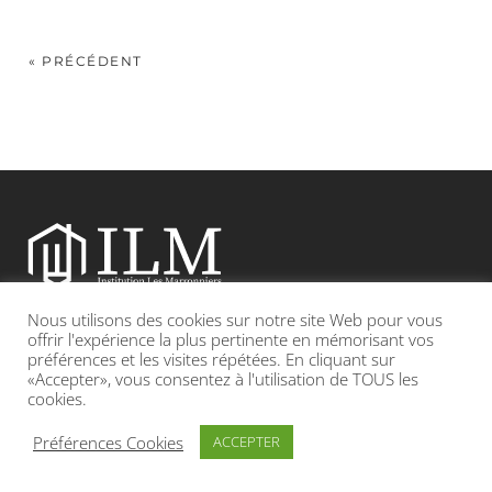
« PRÉCÉDENT
Nous utilisons des cookies sur notre site Web pour vous
Etablissement catholique sous contrat d’association avec l’Etat
offrir l'expérience la plus pertinente en mémorisant vos
préférences et les visites répétées. En cliquant sur
«Accepter», vous consentez à l'utilisation de TOUS les
Adresse : 19, Grande rue 69420 CONDRIEU
cookies.
INFOS LÉGALES
POLITIQUE DE CONFIDENTIALITÉ
Préférences Cookies
ACCEPTER