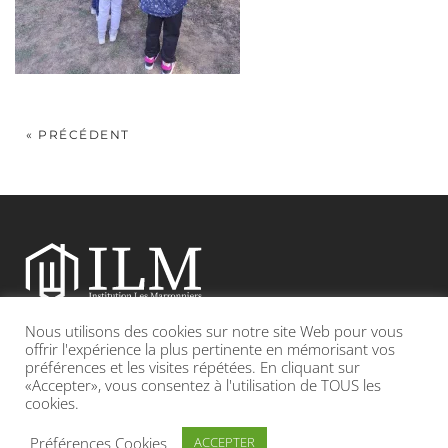
« PRÉCÉDENT
Nous utilisons des cookies sur notre site Web pour vous
Etablissement catholique sous contrat d’association avec l’Etat
offrir l'expérience la plus pertinente en mémorisant vos
préférences et les visites répétées. En cliquant sur
«Accepter», vous consentez à l'utilisation de TOUS les
Adresse : 19, Grande rue 69420 CONDRIEU
cookies.
INFOS LÉGALES
POLITIQUE DE CONFIDENTIALITÉ
Préférences Cookies
ACCEPTER