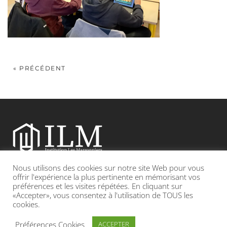
« PRÉCÉDENT
Nous utilisons des cookies sur notre site Web pour vous
Etablissement catholique sous contrat d’association avec l’Etat
offrir l'expérience la plus pertinente en mémorisant vos
préférences et les visites répétées. En cliquant sur
«Accepter», vous consentez à l'utilisation de TOUS les
Adresse : 19, Grande rue 69420 CONDRIEU
cookies.
INFOS LÉGALES
POLITIQUE DE CONFIDENTIALITÉ
Préférences Cookies
ACCEPTER