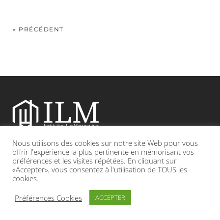
« PRÉCÉDENT
Nous utilisons des cookies sur notre site Web pour vous
Etablissement catholique sous contrat d’association avec l’Etat
offrir l'expérience la plus pertinente en mémorisant vos
préférences et les visites répétées. En cliquant sur
«Accepter», vous consentez à l'utilisation de TOUS les
Adresse : 19, Grande rue 69420 CONDRIEU
cookies.
INFOS LÉGALES
POLITIQUE DE CONFIDENTIALITÉ
Préférences Cookies
ACCEPTER