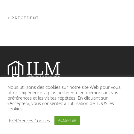
« PRÉCÉDENT
Nous utilisons des cookies sur notre site Web pour vous
Etablissement catholique sous contrat d’association avec l’Etat
offrir l'expérience la plus pertinente en mémorisant vos
préférences et les visites répétées. En cliquant sur
«Accepter», vous consentez à l'utilisation de TOUS les
Adresse : 19, Grande rue 69420 CONDRIEU
cookies.
INFOS LÉGALES
POLITIQUE DE CONFIDENTIALITÉ
Préférences Cookies
ACCEPTER