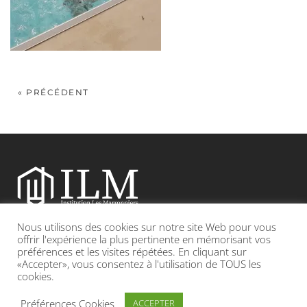
« PRÉCÉDENT
Nous utilisons des cookies sur notre site Web pour vous
Etablissement catholique sous contrat d’association avec l’Etat
offrir l'expérience la plus pertinente en mémorisant vos
préférences et les visites répétées. En cliquant sur
«Accepter», vous consentez à l'utilisation de TOUS les
Adresse : 19, Grande rue 69420 CONDRIEU
cookies.
INFOS LÉGALES
POLITIQUE DE CONFIDENTIALITÉ
Préférences Cookies
ACCEPTER