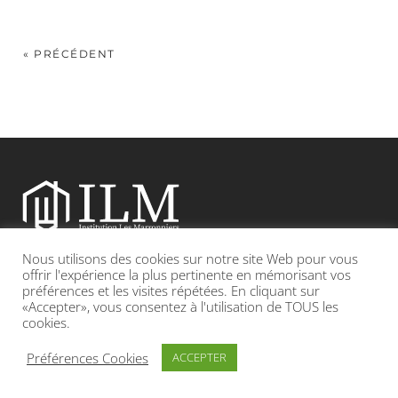
« PRÉCÉDENT
Nous utilisons des cookies sur notre site Web pour vous
Etablissement catholique sous contrat d’association avec l’Etat
offrir l'expérience la plus pertinente en mémorisant vos
préférences et les visites répétées. En cliquant sur
«Accepter», vous consentez à l'utilisation de TOUS les
Adresse : 19, Grande rue 69420 CONDRIEU
cookies.
INFOS LÉGALES
POLITIQUE DE CONFIDENTIALITÉ
Préférences Cookies
ACCEPTER