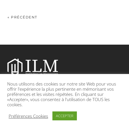
« PRÉCÉDENT
Nous utilisons des cookies sur notre site Web pour vous
Etablissement catholique sous contrat d’association avec l’Etat
offrir l'expérience la plus pertinente en mémorisant vos
préférences et les visites répétées. En cliquant sur
«Accepter», vous consentez à l'utilisation de TOUS les
Adresse : 19, Grande rue 69420 CONDRIEU
cookies.
INFOS LÉGALES
POLITIQUE DE CONFIDENTIALITÉ
Préférences Cookies
ACCEPTER