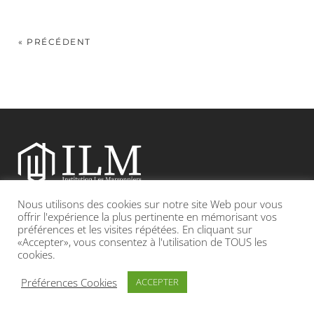
« PRÉCÉDENT
Nous utilisons des cookies sur notre site Web pour vous
Etablissement catholique sous contrat d’association avec l’Etat
offrir l'expérience la plus pertinente en mémorisant vos
préférences et les visites répétées. En cliquant sur
«Accepter», vous consentez à l'utilisation de TOUS les
Adresse : 19, Grande rue 69420 CONDRIEU
cookies.
INFOS LÉGALES
POLITIQUE DE CONFIDENTIALITÉ
Préférences Cookies
ACCEPTER