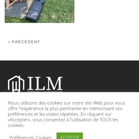
« PRÉCÉDENT
Nous utilisons des cookies sur notre site Web pour vous
Etablissement catholique sous contrat d’association avec l’Etat
offrir l'expérience la plus pertinente en mémorisant vos
préférences et les visites répétées. En cliquant sur
«Accepter», vous consentez à l'utilisation de TOUS les
Adresse : 19, Grande rue 69420 CONDRIEU
cookies.
INFOS LÉGALES
POLITIQUE DE CONFIDENTIALITÉ
Préférences Cookies
ACCEPTER