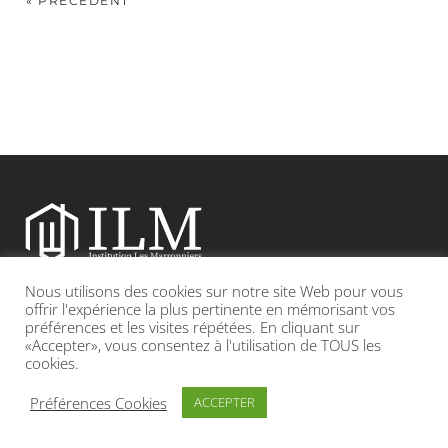
« PRÉCÉDENT
Nous utilisons des cookies sur notre site Web pour vous
Etablissement catholique sous contrat d’association avec l’Etat
offrir l'expérience la plus pertinente en mémorisant vos
préférences et les visites répétées. En cliquant sur
«Accepter», vous consentez à l'utilisation de TOUS les
Adresse : 19, Grande rue 69420 CONDRIEU
cookies.
INFOS LÉGALES
POLITIQUE DE CONFIDENTIALITÉ
Préférences Cookies
ACCEPTER