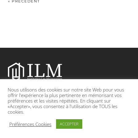
« PRÉCÉDENT
Nous utilisons des cookies sur notre site Web pour vous
Etablissement catholique sous contrat d’association avec l’Etat
offrir l'expérience la plus pertinente en mémorisant vos
préférences et les visites répétées. En cliquant sur
«Accepter», vous consentez à l'utilisation de TOUS les
Adresse : 19, Grande rue 69420 CONDRIEU
cookies.
INFOS LÉGALES
POLITIQUE DE CONFIDENTIALITÉ
Préférences Cookies
ACCEPTER