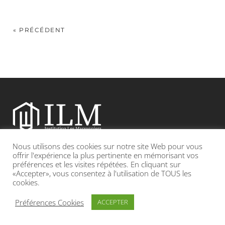
« PRÉCÉDENT
Nous utilisons des cookies sur notre site Web pour vous
Etablissement catholique sous contrat d’association avec l’Etat
offrir l'expérience la plus pertinente en mémorisant vos
préférences et les visites répétées. En cliquant sur
«Accepter», vous consentez à l'utilisation de TOUS les
Adresse : 19, Grande rue 69420 CONDRIEU
cookies.
INFOS LÉGALES
POLITIQUE DE CONFIDENTIALITÉ
Préférences Cookies
ACCEPTER