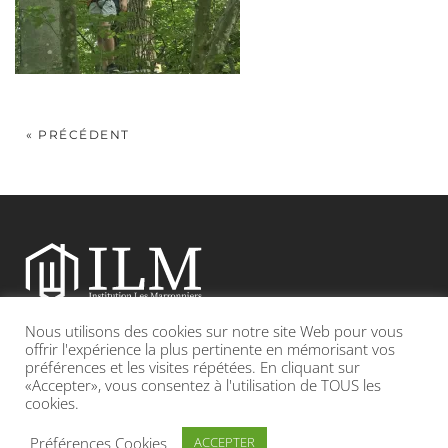
« PRÉCÉDENT
Nous utilisons des cookies sur notre site Web pour vous
Etablissement catholique sous contrat d’association avec l’Etat
offrir l'expérience la plus pertinente en mémorisant vos
préférences et les visites répétées. En cliquant sur
«Accepter», vous consentez à l'utilisation de TOUS les
Adresse : 19, Grande rue 69420 CONDRIEU
cookies.
INFOS LÉGALES
POLITIQUE DE CONFIDENTIALITÉ
Préférences Cookies
ACCEPTER