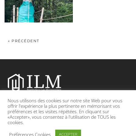
« PRÉCÉDENT
Nous utilisons des cookies sur notre site Web pour vous
Etablissement catholique sous contrat d’association avec l’Etat
offrir l'expérience la plus pertinente en mémorisant vos
préférences et les visites répétées. En cliquant sur
«Accepter», vous consentez à l'utilisation de TOUS les
Adresse : 19, Grande rue 69420 CONDRIEU
cookies.
INFOS LÉGALES
POLITIQUE DE CONFIDENTIALITÉ
Préférences Cookies
ACCEPTER