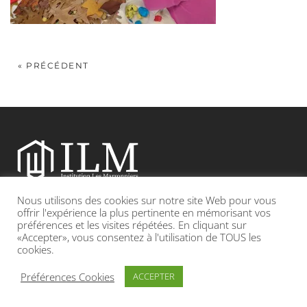
« PRÉCÉDENT
Nous utilisons des cookies sur notre site Web pour vous
Etablissement catholique sous contrat d’association avec l’Etat
offrir l'expérience la plus pertinente en mémorisant vos
préférences et les visites répétées. En cliquant sur
«Accepter», vous consentez à l'utilisation de TOUS les
Adresse : 19, Grande rue 69420 CONDRIEU
cookies.
INFOS LÉGALES
POLITIQUE DE CONFIDENTIALITÉ
Préférences Cookies
ACCEPTER