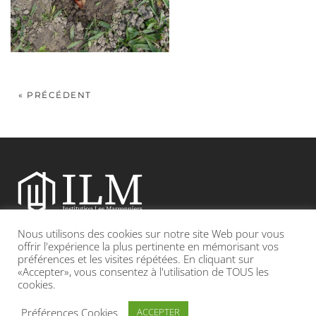
« PRÉCÉDENT
Nous utilisons des cookies sur notre site Web pour vous
Etablissement catholique sous contrat d’association avec l’Etat
offrir l'expérience la plus pertinente en mémorisant vos
préférences et les visites répétées. En cliquant sur
«Accepter», vous consentez à l'utilisation de TOUS les
Adresse : 19, Grande rue 69420 CONDRIEU
cookies.
INFOS LÉGALES
POLITIQUE DE CONFIDENTIALITÉ
Préférences Cookies
ACCEPTER