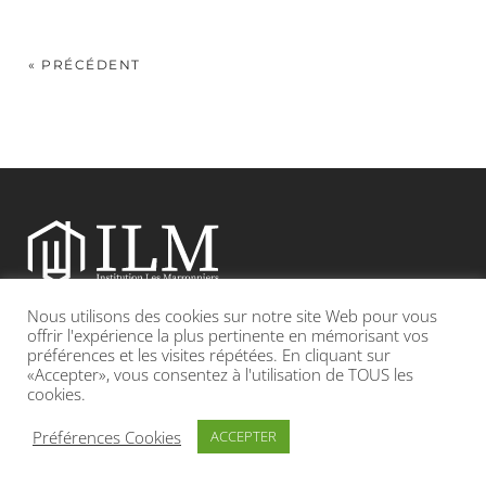
« PRÉCÉDENT
Nous utilisons des cookies sur notre site Web pour vous
Etablissement catholique sous contrat d’association avec l’Etat
offrir l'expérience la plus pertinente en mémorisant vos
préférences et les visites répétées. En cliquant sur
«Accepter», vous consentez à l'utilisation de TOUS les
Adresse : 19, Grande rue 69420 CONDRIEU
cookies.
INFOS LÉGALES
POLITIQUE DE CONFIDENTIALITÉ
Préférences Cookies
ACCEPTER