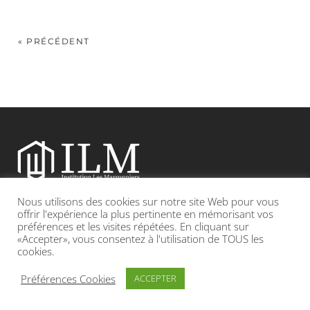
« PRÉCÉDENT
Nous utilisons des cookies sur notre site Web pour vous
Etablissement catholique sous contrat d’association avec l’Etat
offrir l'expérience la plus pertinente en mémorisant vos
préférences et les visites répétées. En cliquant sur
«Accepter», vous consentez à l'utilisation de TOUS les
Adresse : 19, Grande rue 69420 CONDRIEU
cookies.
INFOS LÉGALES
POLITIQUE DE CONFIDENTIALITÉ
Préférences Cookies
ACCEPTER