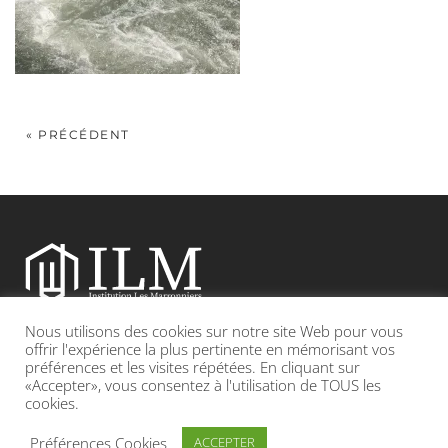
« PRÉCÉDENT
Nous utilisons des cookies sur notre site Web pour vous
Etablissement catholique sous contrat d’association avec l’Etat
offrir l'expérience la plus pertinente en mémorisant vos
préférences et les visites répétées. En cliquant sur
«Accepter», vous consentez à l'utilisation de TOUS les
Adresse : 19, Grande rue 69420 CONDRIEU
cookies.
INFOS LÉGALES
POLITIQUE DE CONFIDENTIALITÉ
Préférences Cookies
ACCEPTER