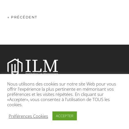
« PRÉCÉDENT
Nous utilisons des cookies sur notre site Web pour vous
Etablissement catholique sous contrat d’association avec l’Etat
offrir l'expérience la plus pertinente en mémorisant vos
préférences et les visites répétées. En cliquant sur
«Accepter», vous consentez à l'utilisation de TOUS les
Adresse : 19, Grande rue 69420 CONDRIEU
cookies.
INFOS LÉGALES
POLITIQUE DE CONFIDENTIALITÉ
Préférences Cookies
ACCEPTER