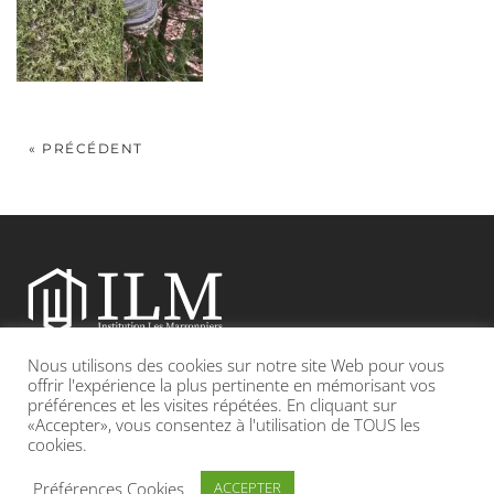
« PRÉCÉDENT
Nous utilisons des cookies sur notre site Web pour vous
Etablissement catholique sous contrat d’association avec l’Etat
offrir l'expérience la plus pertinente en mémorisant vos
préférences et les visites répétées. En cliquant sur
«Accepter», vous consentez à l'utilisation de TOUS les
Adresse : 19, Grande rue 69420 CONDRIEU
cookies.
INFOS LÉGALES
POLITIQUE DE CONFIDENTIALITÉ
Préférences Cookies
ACCEPTER