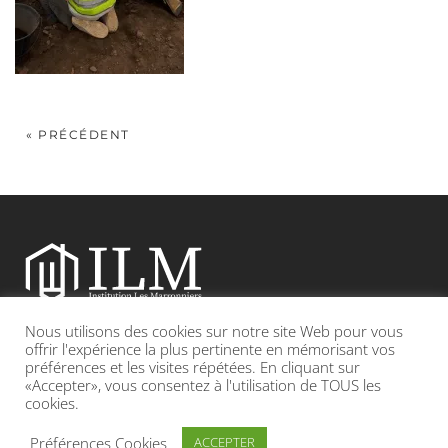
« PRÉCÉDENT
Nous utilisons des cookies sur notre site Web pour vous
Etablissement catholique sous contrat d’association avec l’Etat
offrir l'expérience la plus pertinente en mémorisant vos
préférences et les visites répétées. En cliquant sur
«Accepter», vous consentez à l'utilisation de TOUS les
Adresse : 19, Grande rue 69420 CONDRIEU
cookies.
INFOS LÉGALES
POLITIQUE DE CONFIDENTIALITÉ
Préférences Cookies
ACCEPTER