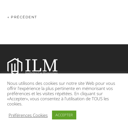
« PRÉCÉDENT
Nous utilisons des cookies sur notre site Web pour vous
Etablissement catholique sous contrat d’association avec l’Etat
offrir l'expérience la plus pertinente en mémorisant vos
préférences et les visites répétées. En cliquant sur
«Accepter», vous consentez à l'utilisation de TOUS les
Adresse : 19, Grande rue 69420 CONDRIEU
cookies.
INFOS LÉGALES
POLITIQUE DE CONFIDENTIALITÉ
Préférences Cookies
ACCEPTER