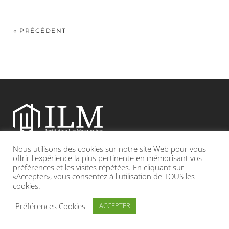
« PRÉCÉDENT
Nous utilisons des cookies sur notre site Web pour vous
Etablissement catholique sous contrat d’association avec l’Etat
offrir l'expérience la plus pertinente en mémorisant vos
préférences et les visites répétées. En cliquant sur
«Accepter», vous consentez à l'utilisation de TOUS les
Adresse : 19, Grande rue 69420 CONDRIEU
cookies.
INFOS LÉGALES
POLITIQUE DE CONFIDENTIALITÉ
Préférences Cookies
ACCEPTER