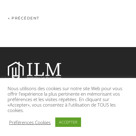
« PRÉCÉDENT
Nous utilisons des cookies sur notre site Web pour vous
Etablissement catholique sous contrat d’association avec l’Etat
offrir l'expérience la plus pertinente en mémorisant vos
préférences et les visites répétées. En cliquant sur
«Accepter», vous consentez à l'utilisation de TOUS les
Adresse : 19, Grande rue 69420 CONDRIEU
cookies.
INFOS LÉGALES
POLITIQUE DE CONFIDENTIALITÉ
Préférences Cookies
ACCEPTER