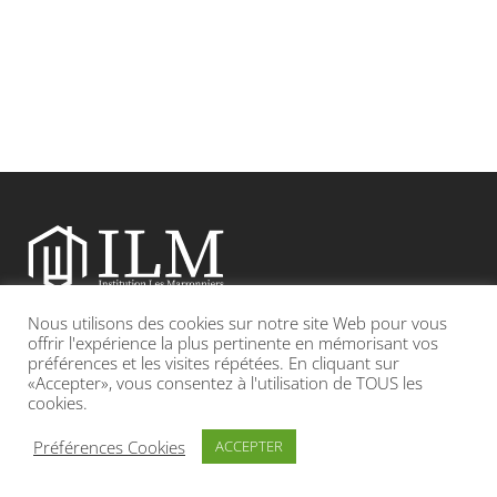
Nous utilisons des cookies sur notre site Web pour vous
Etablissement catholique sous contrat d’association avec l’Etat
offrir l'expérience la plus pertinente en mémorisant vos
préférences et les visites répétées. En cliquant sur
«Accepter», vous consentez à l'utilisation de TOUS les
Adresse : 19, Grande rue 69420 CONDRIEU
cookies.
INFOS LÉGALES
POLITIQUE DE CONFIDENTIALITÉ
Préférences Cookies
ACCEPTER