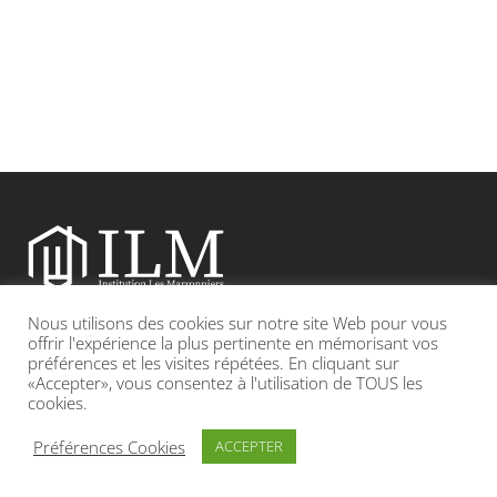
Nous utilisons des cookies sur notre site Web pour vous
Etablissement catholique sous contrat d’association avec l’Etat
offrir l'expérience la plus pertinente en mémorisant vos
préférences et les visites répétées. En cliquant sur
«Accepter», vous consentez à l'utilisation de TOUS les
Adresse : 19, Grande rue 69420 CONDRIEU
cookies.
INFOS LÉGALES
POLITIQUE DE CONFIDENTIALITÉ
Préférences Cookies
ACCEPTER