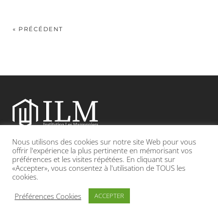
« PRÉCÉDENT
Nous utilisons des cookies sur notre site Web pour vous
Etablissement catholique sous contrat d’association avec l’Etat
offrir l'expérience la plus pertinente en mémorisant vos
préférences et les visites répétées. En cliquant sur
«Accepter», vous consentez à l'utilisation de TOUS les
Adresse : 19, Grande rue 69420 CONDRIEU
cookies.
INFOS LÉGALES
POLITIQUE DE CONFIDENTIALITÉ
Préférences Cookies
ACCEPTER