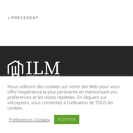
« PRÉCÉDENT
Nous utilisons des cookies sur notre site Web pour vous
Etablissement catholique sous contrat d’association avec l’Etat
offrir l'expérience la plus pertinente en mémorisant vos
préférences et les visites répétées. En cliquant sur
«Accepter», vous consentez à l'utilisation de TOUS les
Adresse : 19, Grande rue 69420 CONDRIEU
cookies.
INFOS LÉGALES
POLITIQUE DE CONFIDENTIALITÉ
Préférences Cookies
ACCEPTER