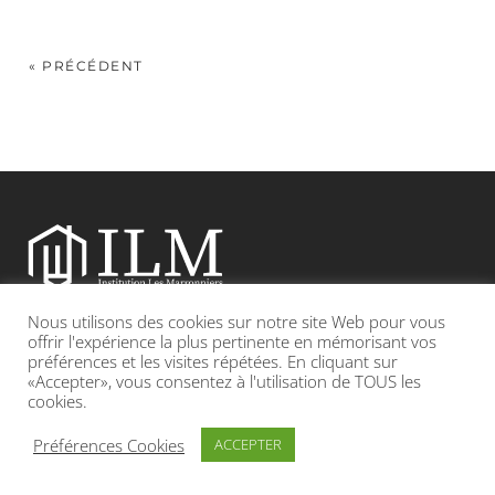
« PRÉCÉDENT
Nous utilisons des cookies sur notre site Web pour vous
Etablissement catholique sous contrat d’association avec l’Etat
offrir l'expérience la plus pertinente en mémorisant vos
préférences et les visites répétées. En cliquant sur
«Accepter», vous consentez à l'utilisation de TOUS les
Adresse : 19, Grande rue 69420 CONDRIEU
cookies.
INFOS LÉGALES
POLITIQUE DE CONFIDENTIALITÉ
Préférences Cookies
ACCEPTER