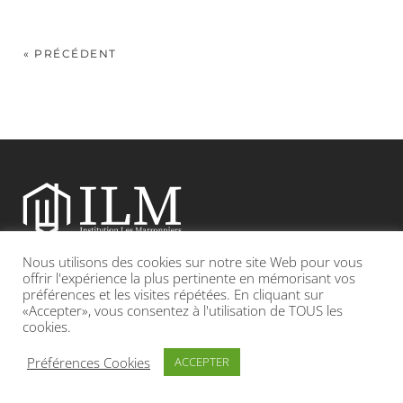
« PRÉCÉDENT
Nous utilisons des cookies sur notre site Web pour vous
Etablissement catholique sous contrat d’association avec l’Etat
offrir l'expérience la plus pertinente en mémorisant vos
préférences et les visites répétées. En cliquant sur
«Accepter», vous consentez à l'utilisation de TOUS les
Adresse : 19, Grande rue 69420 CONDRIEU
cookies.
INFOS LÉGALES
POLITIQUE DE CONFIDENTIALITÉ
Préférences Cookies
ACCEPTER